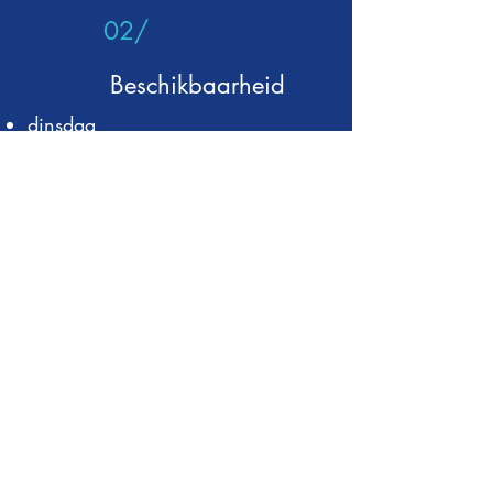
02/
Beschikbaarheid
dinsdag
na afspraak
04/
Contact
0489/44 71 11
Voorkeur afspraken maken via mail:​
laure.gpw@gmail.com