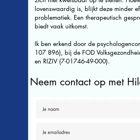
zich niet kwetsbaar op te stellen. Hoe
lovenswaardig is, blijkt deze minder e
problematiek. Een therapeutisch gesp
biedt vaak uitkomst.
Ik ben erkend door de psychologenco
107 896),
bij de FOD Volksgezondhei
en
RIZIV (7-01746-49-000).
Neem contact op met Hi