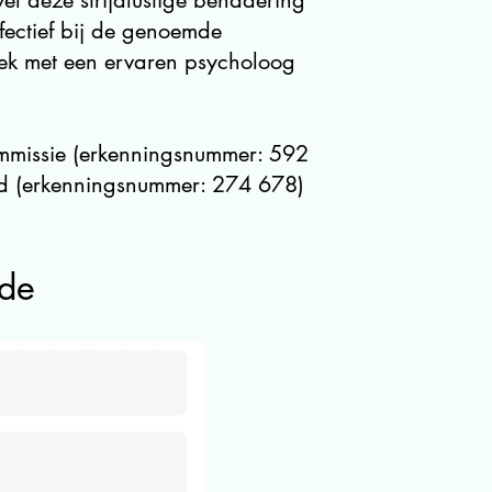
wel deze strijdlustige benadering
ffectief bij de genoemde
rek met een ervaren psycholoog
mmissie (erkenningsnummer:
592
d (erkenningsnummer:
274 678
)
lde