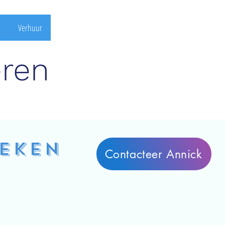
Verhuur
eren
deken
Contacteer Annick